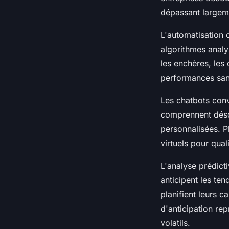
dépassant largeme
L'automatisation 
algorithmes analy
les enchères, les 
performances san
Les chatbots conv
comprennent déso
personnalisées. Pl
virtuels pour qual
L'analyse prédict
anticipent les te
planifient leurs 
d'anticipation re
volatils.