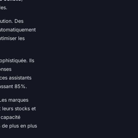
les.
lution. Des
automatiquement
timiser les
phistiquée. Ils
onses
ces assistants
passant 85%.
. Les marques
 leurs stocks et
 capacité
de plus en plus