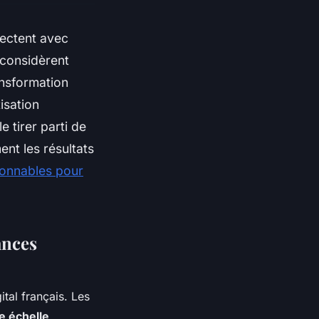
nectent avec
considèrent
ransformation
isation
e tirer parti de
ent les résultats
ionnables pour
ances
ital français. Les
e échelle
,