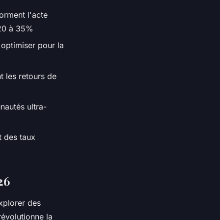
orment l'acte
 20 à 35%
optimiser pour la
t les retours de
nautés ultra-
t des taux
26
xplorer des
évolutionne la