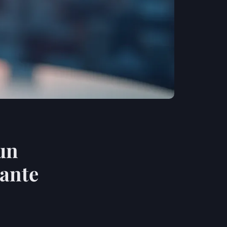
 un
tante