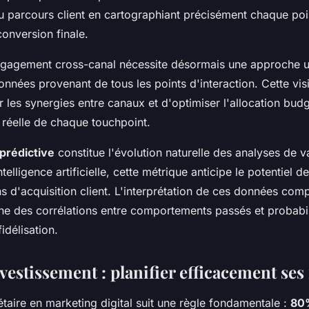
 parcours client en cartographiant précisément chaque poi
conversion finale.
ngagement cross-canal nécessite désormais une approche un
onnées provenant de tous les points d'interaction. Cette visi
r les synergies entre canaux et d'optimiser l'allocation bud
n réelle de chaque touchpoint.
 prédictive
constitue l'évolution naturelle des analyses de va
ntelligence artificielle, cette métrique anticipe le potentiel d
ns d'acquisition client. L'interprétation de ces données com
e des corrélations entre comportements passés et probabil
idélisation.
vestissement : planifier efficacement ses
étaire en marketing digital suit une règle fondamentale :
80