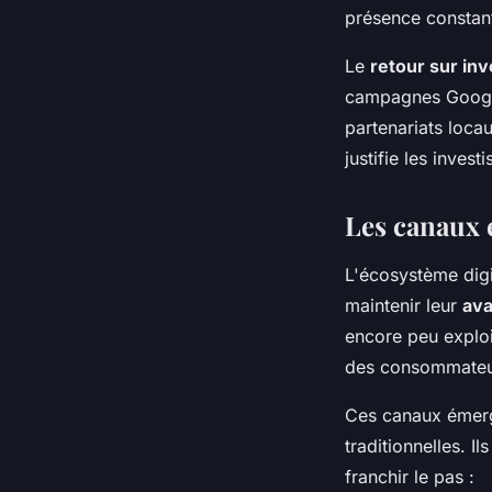
présence constant
Le
retour sur in
campagnes Google
partenariats loca
justifie les invest
Les canaux 
L'écosystème digit
maintenir leur
ava
encore peu explo
des consommateu
Ces canaux émerg
traditionnelles. I
franchir le pas :