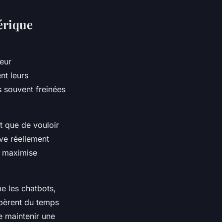
érique
leur
nt leurs
s souvent freinées
t que de vouloir
ve réellement
t maximise
e les chatbots,
ibèrent du temps
e maintenir une