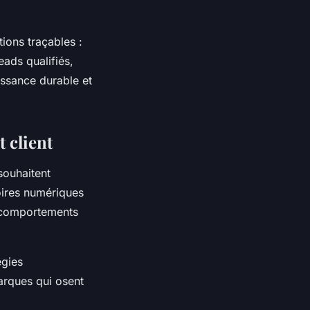
tions traçables :
ads qualifiés,
issance durable et
 client
souhaitent
oires numériques
x comportements
égies
rques qui osent