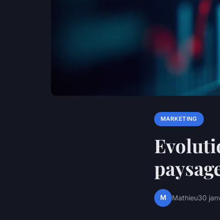
MARKETING
Evoluti
paysage
M
Mathieu
30 jan