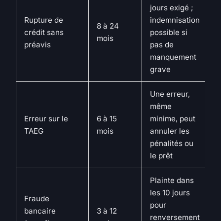
jours exigé ;
Rupture de
indemnisation
8 à 24
crédit sans
possible si
mois
préavis
pas de
manquement
grave
Une erreur,
même
Erreur sur le
6 à 15
minime, peut
TAEG
mois
annuler les
pénalités ou
le prêt
Plainte dans
les 10 jours
Fraude
pour
bancaire
3 à 12
renversement