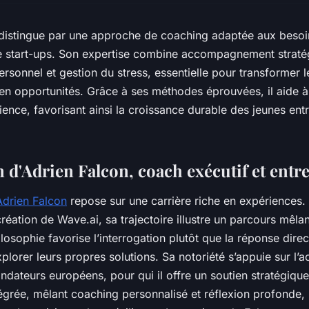
 distingue par une approche de coaching adaptée aux besoi
e start-ups. Son expertise combine accompagnement straté
sonnel et gestion du stress, essentielle pour transformer l
en opportunités. Grâce à ses méthodes éprouvées, il aide à
lience, favorisant ainsi la croissance durable des jeunes ent
n d'Adrien Falcon, coach exécutif et ent
Adrien Falcon
repose sur une carrière riche en expériences. 
création de Wave.ai, sa trajectoire illustre un parcours mêlan
ilosophie favorise l’interrogation plutôt que la réponse dir
explorer leurs propres solutions. Sa notoriété s’appuie sur 
ndateurs européens, pour qui il offre un soutien stratégique
grée, mêlant coaching personnalisé et réflexion profonde,