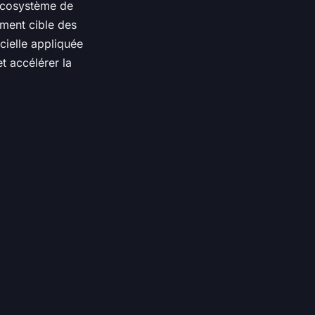
 écosystème de
ement cible des
ficielle appliquée
t accélérer la