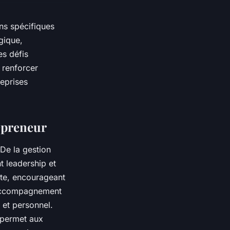
ns spécifiques
gique,
es défis
 renforcer
reprises
repreneur
De la gestion
t leadership et
ecte, encourageant
l’accompagnement
 et personnel.
 permet aux