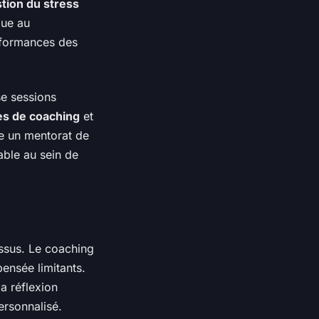
tion du stress
que au
erformances des
e sessions
es de coaching
et
e un mentorat de
able au sein de
ssus. Le coaching
pensée limitants.
a réflexion
ersonnalisé.