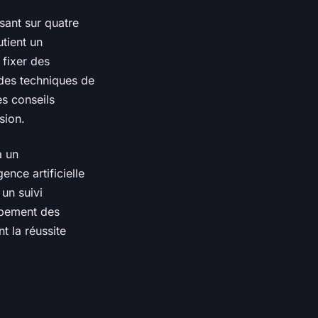
sant sur quatre
tient un
 fixer des
 des techniques de
es conseils
sion.
à un
nce artificielle
un suivi
ppement des
 la réussite