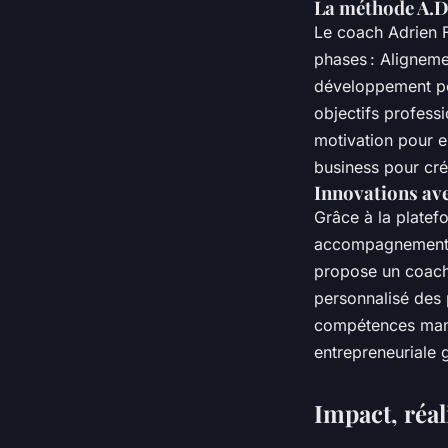
La méthode A.D
Le coach Adrien F
phases : Aligneme
développement per
objectifs profess
motivation pour e
business pour cré
Innovations av
Grâce à la plate
accompagnement en
propose un coachi
personnalisé des 
compétences manag
entrepreneuriale 
Impact, réal