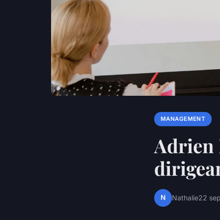
MANAGEMENT
Adrien 
dirigea
N
Nathalie
22 se