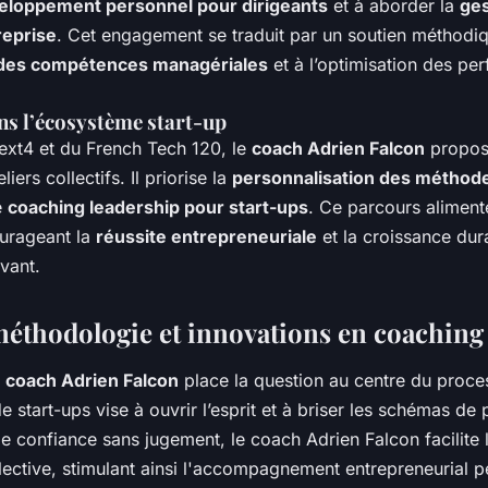
eloppement personnel pour dirigeants
et à aborder la
ges
reprise
. Cet engagement se traduit par un soutien méthodi
des compétences managériales
et à l’optimisation des p
s l’écosystème start-up
ext4 et du French Tech 120, le
coach Adrien Falcon
propos
liers collectifs. Il priorise la
personnalisation des méthod
e
coaching leadership pour start-ups
. Ce parcours aliment
ourageant la
réussite entrepreneuriale
et la croissance dur
vant.
éthodologie et innovations en coaching
u
coach Adrien Falcon
place la question au centre du proce
 start-ups vise à ouvrir l’esprit et à briser les schémas de 
 confiance sans jugement, le coach Adrien Falcon facilite l
llective, stimulant ainsi l'accompagnement entrepreneurial p