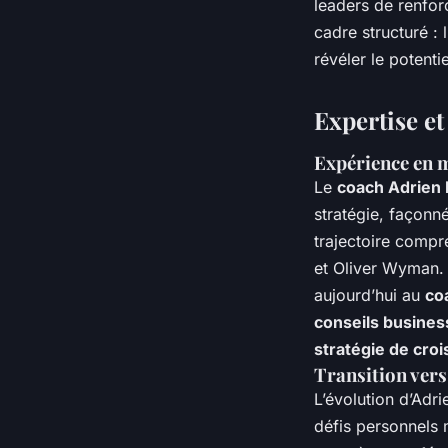
leaders de renforc
cadre structuré : 
révéler le potenti
Expertise e
Expérience en 
Le
coach Adrien 
stratégie, façonn
trajectoire compr
et Oliver Wyman. 
aujourd’hui au
co
conseils busines
stratégie de cro
Transition vers
L’évolution d’Adri
défis personnels m